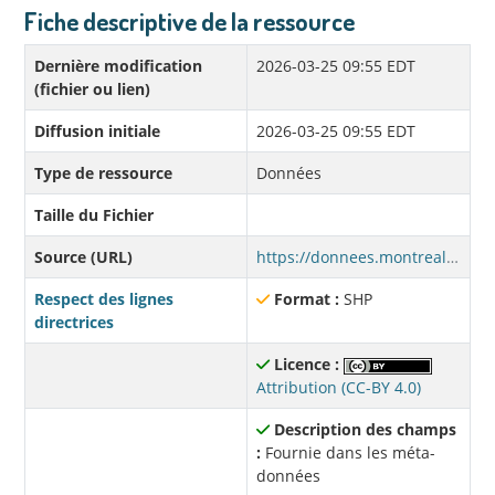
Fiche descriptive de la ressource
Dernière modification
2026-03-25 09:55 EDT
(fichier ou lien)
Diffusion initiale
2026-03-25 09:55 EDT
Type de ressource
Données
Taille du Fichier
Source (URL)
https://donnees.montreal.ca/fr/dataset/25229b69-4d29-4ef7-a3b5-38e571c19cbc/resource/ebde906e-d21e-4299-8348-8dede3191f44/download/bcf_imm_adopte_pre1940_s.zip
Respect des lignes
Format :
SHP
directrices
Licence :
Attribution (CC-BY 4.0)
Description des champs
:
Fournie dans les méta-
données