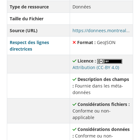
Type de ressource
Données
Taille du Fichier
Source (URL)
https://donnees.montreal.ca/fr/dataset/25229b69-4d29-4ef7-a3b5-38e571c19cbc/resource/6a9d7a27-110e-4529-b08d-100c66ee33a0/download/vim_imm_adopte_pre1940_s.geojson
Respect des lignes
Format :
GeoJSON
directrices
Licence :
Attribution (CC-BY 4.0)
Description des champs
:
Fournie dans les méta-
données
Considérations fichiers :
Conforme ou non-
applicable
Considérations données
:
Conforme ou non-