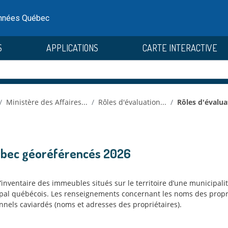
onnées Québec
S
APPLICATIONS
CARTE INTERACTIVE
Ministère des Affaires...
Rôles d'évaluation...
Rôles d'évaluat
uébec géoréférencés 2026
l’inventaire des immeubles situés sur le territoire d’une municip
cipal québécois. Les renseignements concernant les noms des proprié
onnels caviardés (noms et adresses des propriétaires).