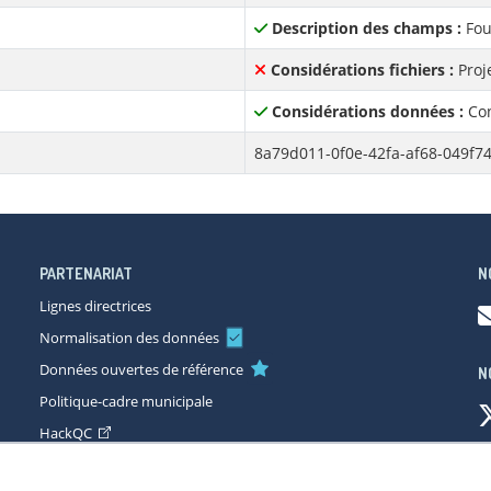
Description des champs :
Fou
Considérations fichiers :
Proj
Considérations données :
Con
8a79d011-0f0e-42fa-af68-049f7
PARTENARIAT
N
Lignes directrices
Normalisation des données
Données ouvertes de référence
N
Politique-cadre municipale
HackQC