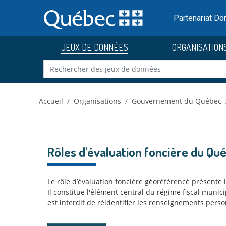
Skip to main content
Passer
au
Partenariat D
contenu
JEUX DE DONNÉES
ORGANISATION
Accueil
Organisations
Gouvernement du Québec
Rôles d'évaluation foncière du Q
Le rôle d’évaluation foncière géoréférencé présente 
Il constitue l'élément central du régime fiscal muni
est interdit de réidentifier les renseignements pers