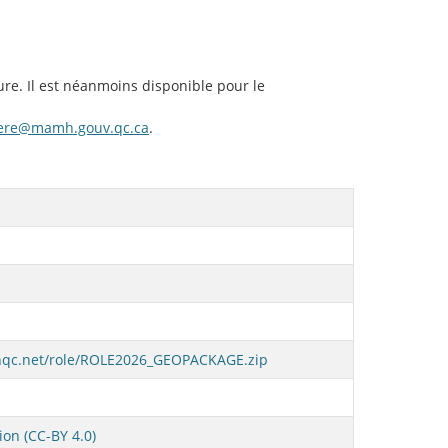
ure. Il est néanmoins disponible pour le
ciere@mamh.gouv.qc.ca
.
nqc.net/role/ROLE2026_GEOPACKAGE.zip
ion (CC-BY 4.0)