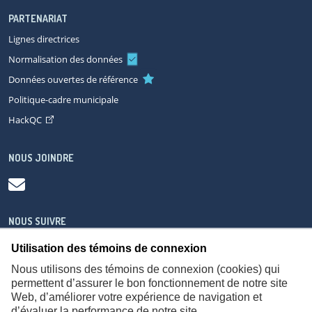
PARTENARIAT
Lignes directrices
Normalisation des données
Données ouvertes de référence
Politique-cadre municipale
HackQC
NOUS JOINDRE
NOUS SUIVRE
Utilisation des témoins de connexion
Nous utilisons des témoins de connexion (cookies) qui
permettent d’assurer le bon fonctionnement de notre site
Web, d’améliorer votre expérience de navigation et
À propos
Accessibilité
Plan du site
Consignes de sécurité
d’évaluer la performance de notre site.