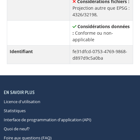
Considérations fichiers :
Projection autre que EPSG :
4326/32198,
Considérations données
:
Conforme ou non-
applicable
Identifiant
fe31dfcd-0753-4769-9868-
d897d9c5a0ba
EN SAVOIR PLUS
Licence d'utilisation
Statistiques
Interface de programmation d'application (API)
Quoi de neuf?
Foire aux questions (FAQ)