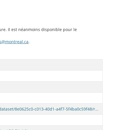
ure. Il est néanmoins disponible pour le
s@montreal.ca
.
https://donnees.montreal.ca/fr/dataset/8e0625c0-c013-40d1-a4f7-5f4ba0c59f48/resource/107bd002-a0f4-454c-962f-d51c5a6e29ac/download/surfaces-minerales-vegetales-2022-orthophoto-arrondissement-mercier-hochelaga-maisonneuve.zip