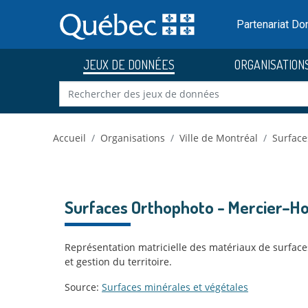
Skip to main content
Passer
au
Partenariat D
contenu
JEUX DE DONNÉES
ORGANISATION
Accueil
Organisations
Ville de Montréal
Surface
Surfaces Orthophoto - Mercier–H
Représentation matricielle des matériaux de surfaces
et gestion du territoire.
Source:
Surfaces minérales et végétales