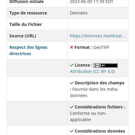
Diffusion initiale
2023-06-09 11:39 EDT
Type de ressource
Données
Taille du Fichier
Source (URL)
https://donnees.montreal.ca/fr/dataset/8e0625c0-c013-40d1-a4f7-5f4ba0c59f48/resource/cb8970e6-fe5a-46c3-9e67-0acbcb27a984/download/surfaces-minerales-vegetales-2022-orthophoto-ville-mont-royal.zip
Respect des lignes
Format :
GeoTIFF
directrices
Licence :
Attribution (CC-BY 4.0)
Description des champs
:
Fournie dans les méta-
données
Considérations fichiers :
Conforme ou non-
applicable
Considérations données