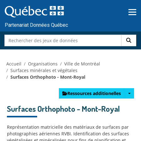
Skip to main content
Passer
au
contenu
Partenariat Données Québec
Accueil
Organisations
Ville de Montréal
Surfaces minérales et végétales
Surfaces Orthophoto - Mont-Royal
Ressources additionelles
Surfaces Orthophoto - Mont-Royal
Représentation matricielle des matériaux de surfaces par
photographies aériennes RVBI. Identification des surfaces
végétalisées et minéralisées pour fins de planification et