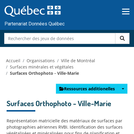
Skip to main content
Passer
au
contenu
Partenariat Données Québec
Accueil
Organisations
Ville de Montréal
Surfaces minérales et végétales
Surfaces Orthophoto - Ville-Marie
Ressources additionelles
Surfaces Orthophoto - Ville-Marie
Représentation matricielle des matériaux de surfaces par
photographies aériennes RVBI. Identification des surfaces
végétalisées et minéralisées pour fins de planification et