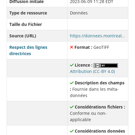
Diffusion initiale
2023-06-09 11:28 EDT
Type de ressource
Données
Taille du Fichier
Source (URL)
https://donnees.montreal.ca/fr/dataset/8e0625c0-c013-40d1-a4f7-5f4ba0c59f48/resource/c4a1639b-f956-4e43-876e-26e3a7fb8c22/download/surfaces-minerales-vegetales-2022-orthophoto-arrondissement-ville-marie.zip
Respect des lignes
Format :
GeoTIFF
directrices
Licence :
Attribution (CC-BY 4.0)
Description des champs
:
Fournie dans les méta-
données
Considérations fichiers :
Conforme ou non-
applicable
Considérations données