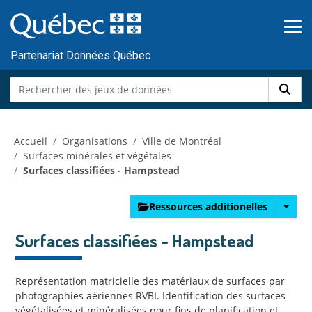
Skip to main content
Passer
au
contenu
Partenariat Données Québec
Accueil
Organisations
Ville de Montréal
Surfaces minérales et végétales
Surfaces classifiées - Hampstead
Ressources additionelles
Surfaces classifiées - Hampstead
Représentation matricielle des matériaux de surfaces par
photographies aériennes RVBI. Identification des surfaces
végétalisées et minéralisées pour fins de planification et