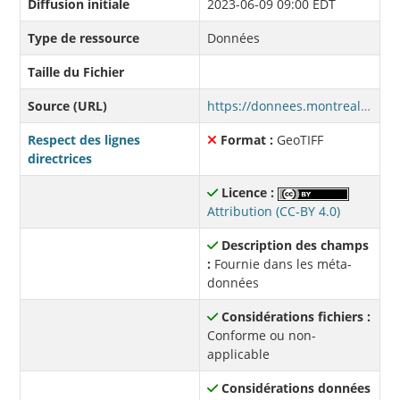
Diffusion initiale
2023-06-09 09:00 EDT
Type de ressource
Données
Taille du Fichier
Source (URL)
https://donnees.montreal.ca/fr/dataset/8e0625c0-c013-40d1-a4f7-5f4ba0c59f48/resource/3c2509ba-ad30-4375-8738-6db8a0879fd6/download/surfaces-minerales-vegetales-2022-classifie-ville-hampstead.tif
Respect des lignes
Format :
GeoTIFF
directrices
Licence :
Attribution (CC-BY 4.0)
Description des champs
:
Fournie dans les méta-
données
Considérations fichiers :
Conforme ou non-
applicable
Considérations données