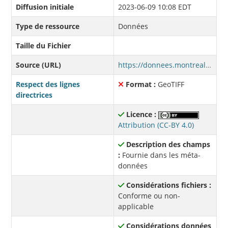
Diffusion initiale
2023-06-09 10:08 EDT
Type de ressource
Données
Taille du Fichier
Source (URL)
https://donnees.montreal.ca/fr/dataset/8e0625c0-c013-40d1-a4f7-5f4ba0c59f48/resource/15c8ac6a-7cac-45ef-8cdd-b96dca578cb4/download/surfaces-minerales-vegetales-2022-orthophoto-arrondissement-cote-des-neiges-notre-dame-de-grace.zip
Respect des lignes
Format :
GeoTIFF
directrices
Licence :
Attribution (CC-BY 4.0)
Description des champs
:
Fournie dans les méta-
données
Considérations fichiers :
Conforme ou non-
applicable
Considérations données