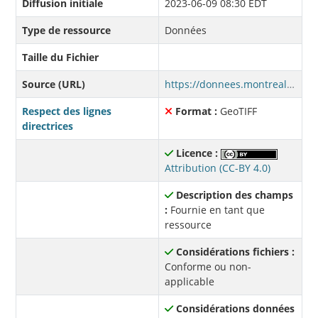
Diffusion initiale
2023-06-09 08:30 EDT
Type de ressource
Données
Taille du Fichier
Source (URL)
https://donnees.montreal.ca/fr/dataset/8e0625c0-c013-40d1-a4f7-5f4ba0c59f48/resource/5643f45a-586c-4e1c-b12b-f3655eb05a92/download/surfaces-minerales-vegetales-2022-classifiees-arrondissement-outremont.tif
Respect des lignes
Format :
GeoTIFF
directrices
Licence :
Attribution (CC-BY 4.0)
Description des champs
:
Fournie en tant que
ressource
Considérations fichiers :
Conforme ou non-
applicable
Considérations données